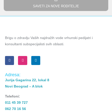
SAVETI ZA NOVE RODITELJE
Brigu o zdravlju Vaših najdražih vode vrhunski pedijatri i
konsultanti subspecijalisti svih oblasti.
Adresa:
Jurija Gagarina 22, lokal 8
Novi Beograd – A blok
Telefoni:
011 45 39 727
062 70 16 56