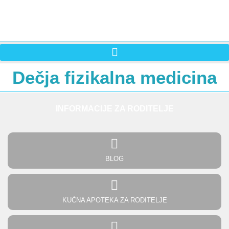
Dečja fizikalna medicina
INFORMACIJE ZA RODITELJE
BLOG
KUĆNA APOTEKA ZA RODITELJE